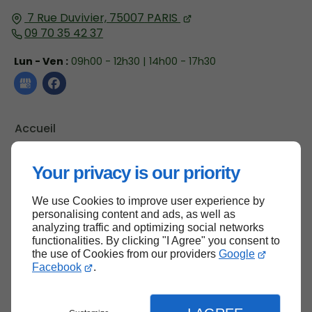
7 Rue Duvivier,
75007
PARIS
09 70 35 42 37
Lun - Ven :
09h00 - 12h30 | 14h00 - 17h30
Accueil
Contactez-nous
Your privacy is our priority
Mentions légales
Plan du site
We use Cookies to improve user experience by
personalising content and ads, as well as
analyzing traffic and optimizing social networks
functionalities. By clicking "I Agree" you consent to
Haut de page
the use of Cookies from our providers
Google
Facebook
.