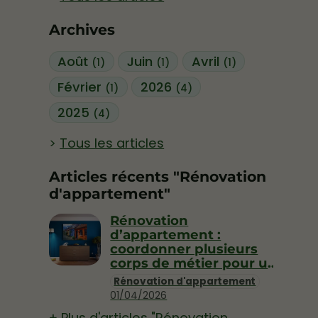
Archives
Août
Juin
Avril
(1)
(1)
(1)
Février
2026
(1)
(4)
2025
(4)
Tous les articles
Articles récents "Rénovation
d'appartement"
Rénovation
d’appartement :
coordonner plusieurs
corps de métier pour un
projet sans stress
Rénovation d'appartement
01/04/2026
Plus d'articles "Rénovation