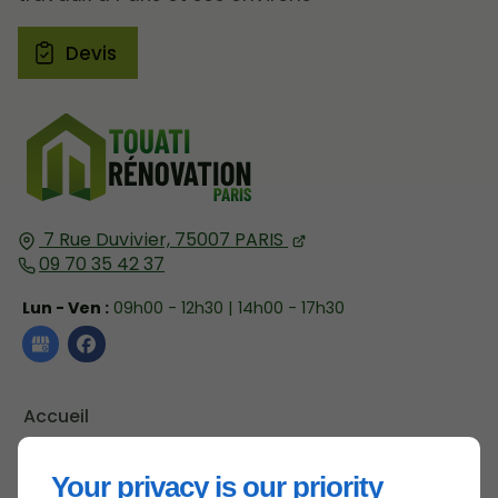
Devis
7 Rue Duvivier,
75007
PARIS
09 70 35 42 37
Lun - Ven :
09h00 - 12h30 | 14h00 - 17h30
Accueil
Contactez-nous
Your privacy is our priority
Mentions légales